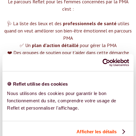
Le parcours Reflet pour les femmes concernées par la PMA
c'est :‍
🩺 La liste des lieux et des
professionnels de santé
utiles
quand on veut améliorer son bien-être émotionnel en parcours
PMA
✅ Un
plan d'action détaillé
pour gérer la PMA
❤️ Des groupes de soutien pour t'aider dans cette démarche
😉 Du contenu avec tout ce que tu dois savoir sur
la PMA
TROUVER UN SPÉCIALISTE
🍪 Reflet utilise des cookies
Plus de 400 femmes déjà accompagnées !
Nous utilisons des cookies pour garantir le bon
fonctionnement du site, comprendre votre usage de
Reflet et personnaliser l'affichage.
Afficher les détails
REJOIGNEZ NOS EXPERT.E.S