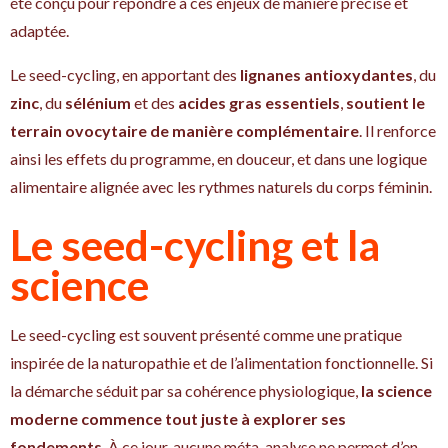
été conçu pour répondre à ces enjeux de manière précise et
adaptée.
Le seed-cycling, en apportant des
lignanes antioxydantes
, du
zinc
, du
sélénium
et des
acides gras essentiels
,
soutient le
terrain ovocytaire de manière complémentaire
. Il renforce
ainsi les effets du programme, en douceur, et dans une logique
alimentaire alignée avec les rythmes naturels du corps féminin.
Le seed-cycling et la
science
Le seed-cycling est souvent présenté comme une pratique
inspirée de la naturopathie et de l’alimentation fonctionnelle. Si
la démarche séduit par sa cohérence physiologique,
la science
moderne commence tout juste à explorer ses
fondements
. À ce jour, aucune méta-analyse ne permet d’en