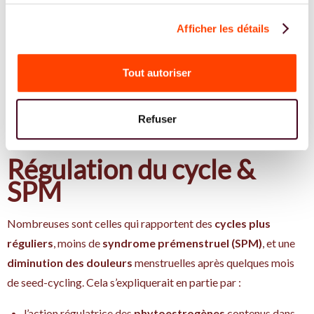
À l’heure où de plus en plus de femmes cherchent des
Afficher les détails
approches douces, naturelles et non médicalisées pour
accompagner leur santé hormonale, le
seed-cycling
apparaît
comme une solution accessible, intuitive et réconfortante. Ses
Tout autoriser
promesses ? Une
meilleure connaissance de son cycle
, une
alimentation fonctionnelle
et un
geste simple
à mettre en
Refuser
place au quotidien.
Régulation du cycle &
SPM
Nombreuses sont celles qui rapportent des
cycles plus
réguliers
, moins de
syndrome prémenstruel (SPM)
, et une
diminution des douleurs
menstruelles après quelques mois
de seed-cycling. Cela s’expliquerait en partie par :
l’action régulatrice des
phytoestrogènes
contenus dans