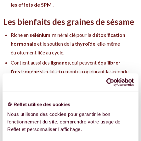
les effets de SPM
.
Les bienfaits des graines de sésame
Riche en
sélénium
, minéral clé pour la
détoxification
hormonale
et le soutien de la
thyroïde
, elle-même
étroitement liée au cycle.
Contient aussi des
lignanes
, qui peuvent
équilibrer
l’œstrogène
si celui-ci remonte trop durant la seconde
phase du cycle (cas fréquent en cas de SPM).
Aide à maintenir une
stabilité hormonale
en fin de cycle et
préparer un nouveau départ sain .
🍪 Reflet utilise des cookies
Qu'est-ce qui séduit
Nous utilisons des cookies pour garantir le bon
fonctionnement du site, comprendre votre usage de
dans le seed-cycling ?
Reflet et personnaliser l'affichage.