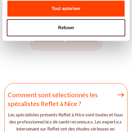
Accompagnement à la PMA Solo à
Tout autoriser
Nice
OSTÉOPATHE
SAGE FEMME
Refuser
PSYCHOLOGUE
GYNÉCOLOGUE
Comment sont sélectionnés les
spécalistes Reflet à Nice ?
Les spécialistes présents Reflet à Nice sont toutes et tous
des professionnel.le.s de santé reconnu.e.s. Les expert.e.s
intervenant sur Reflet ont des études sérieuses en