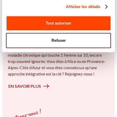
Afficher les détails
REJOIGNEZ NOS EXPERT.E.S
Vous êtes Gynécologue expert.e.s en
Tout autoriser
endométriose ?
Vous êtes Gynécologue spécialiste dans dans
Refuser
l'accompagnement des femmes et des couples sur la
thématique de la fertilité et particulièrement sur l’ Une
maladie chronique qui touche 1 femme sur 10, encore
trop souvent ignorée. Vous êtes à Nice ou en Provence-
Alpes-Côte d’Azur et vous êtes convaincu.e qu'une
approche intégrative est la clé ? Rejoignez-nous !
EN SAVOIR PLUS