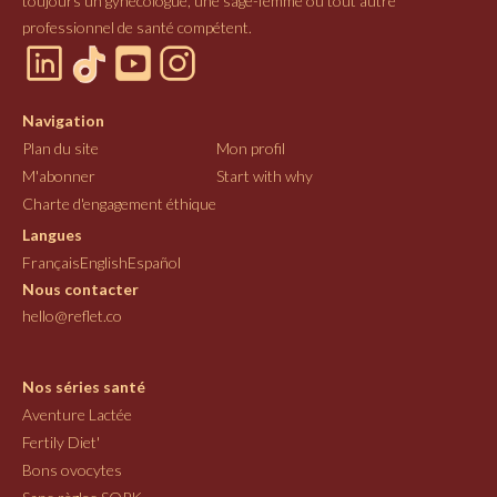
toujours un gynécologue, une sage-femme ou tout autre
professionnel de santé compétent.
Navigation
Plan du site
Mon profil
M'abonner
Start with why
Charte d'engagement éthique
Langues
Français
English
Español
Nous contacter
hello@reflet.co
Nos séries santé
Aventure Lactée
Fertily Diet'
Bons ovocytes