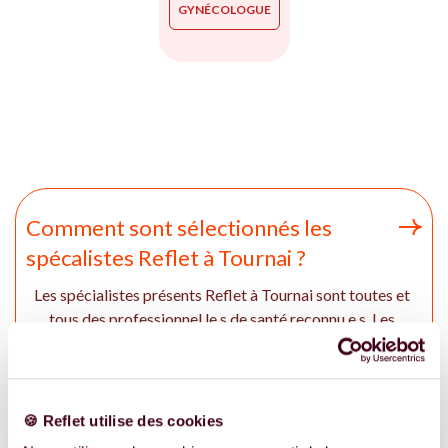
GYNÉCOLOGUE
Comment sont sélectionnés les
spécalistes Reflet à Tournai ?
Les spécialistes présents Reflet à Tournai sont toutes et
tous des professionnel.le.s de santé reconnu.e.s. Les
expert.e.s intervenant sur Reflet ont des études sérieuses
en fonction de leur spécialité respectives et engagement
d'expérience dans l'accompagnement des femmes et des
couples à Tournai. Si aucun spécialiste n'est présent à
🍪 Reflet utilise des cookies
Tournai, en ou en Wallonie, on vous recommande de