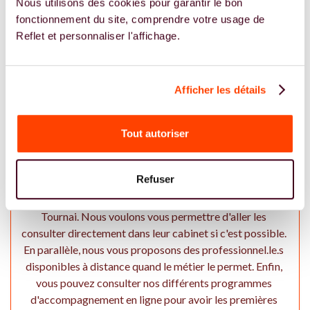
Nous utilisons des cookies pour garantir le bon
regarder les professionel.le.s pratiquant à distance. Vous
fonctionnement du site, comprendre votre usage de
pouvez aussi nous recommander des professionnels
Reflet et personnaliser l'affichage.
directement par mail à hello@reflet.co ou sur notre page
Instagram @reflet_co
Afficher les détails
En tant que patiente, comment Reflet
Tout autoriser
vous accompagne à Tournai ?
Notre premier objectif est de vous permettre de trouver
Refuser
les expert.e.s de la fertilité dans vos régions. Pour ce faire,
nous recherchons des professionnels en Wallonie et à
Tournai. Nous voulons vous permettre d'aller les
consulter directement dans leur cabinet si c'est possible.
En parallèle, nous vous proposons des professionnel.le.s
disponibles à distance quand le métier le permet. Enfin,
vous pouvez consulter nos différents programmes
d'accompagnement en ligne pour avoir les premières