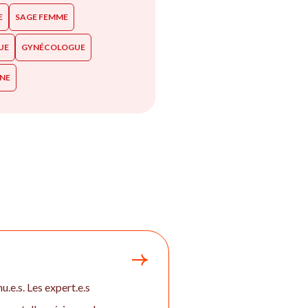
E
SAGE FEMME
UE
GYNÉCOLOGUE
NNE
u.e.s. Les expert.e.s