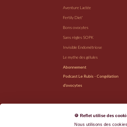
Aventure Lactée
Fertily Diet'
Bons ovocytes
Sans règles SOPK
Invisible Endométriose
Le mythe des gélules
Abonnement
Podcast Le Rubis - Congélation
d'ovocytes
🍪 Reflet utilise des cook
Nous utilisons des cookies
Politiques de confidentialité