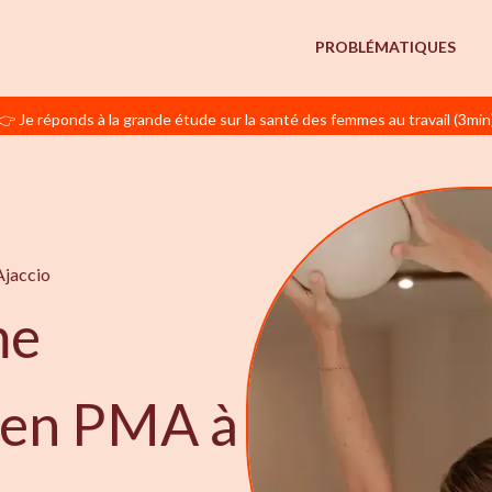
PROBLÉMATIQUES
👉 Je réponds à la grande étude sur la santé des femmes au travail (3min
Ajaccio
me
e en PMA à