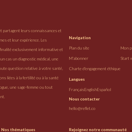
et partagent leurs connaissances et
Navigation
ômes et leur expérience. Les
Plan du site
Mon pr
finalité exclusivement informative et
M'abonner
Start 
cun cas un diagnostic médical, une
ute question relative à votre santé,
Charte d'engagement éthique
ns liées à la fertilité ou à la santé
Langues
logue, une sage-femme ou tout
Français
English
Español
nt.
Nous contacter
hello@reflet.co
Nos thématiques
Rejoignez notre communauté