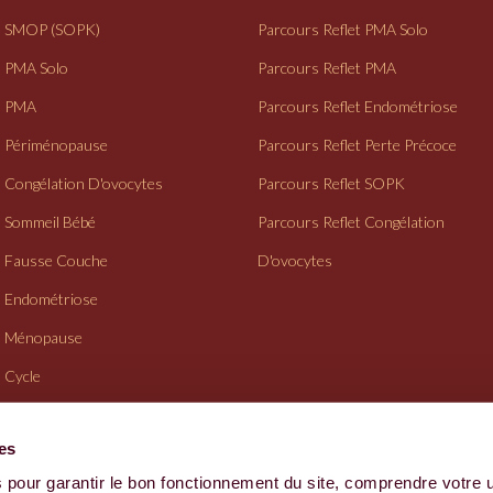
SMOP (SOPK)
Parcours Reflet PMA Solo
PMA Solo
Parcours Reflet PMA
PMA
Parcours Reflet Endométriose
Périménopause
Parcours Reflet Perte Précoce
Congélation D'ovocytes
Parcours Reflet SOPK
Sommeil Bébé
Parcours Reflet Congélation
Fausse Couche
D'ovocytes
Endométriose
Ménopause
Cycle
Suivi Gynéco
ies
 pour garantir le bon fonctionnement du site, comprendre votre 
CGV