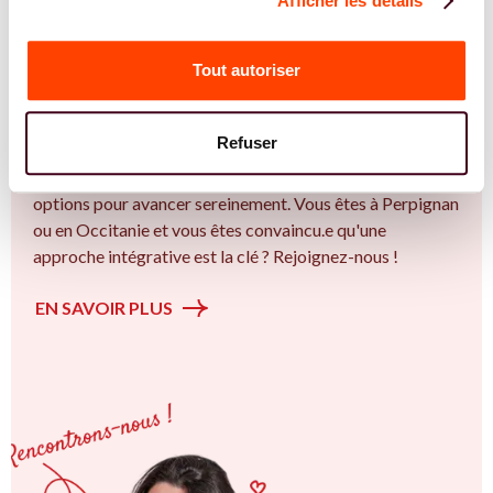
Afficher les détails
REJOIGNEZ NOS EXPERT.E.S
Vous êtes Gynécologue expert.e.s en PMA ?
Tout autoriser
Vous êtes Gynécologue spécialiste dans dans
l'accompagnement des femmes et des couples sur la
Refuser
thématique de la fertilité et particulièrement sur la
Insémination, FIV, don de gamètes : comprendre les
options pour avancer sereinement. Vous êtes à Perpignan
ou en Occitanie et vous êtes convaincu.e qu'une
approche intégrative est la clé ? Rejoignez-nous !
EN SAVOIR PLUS