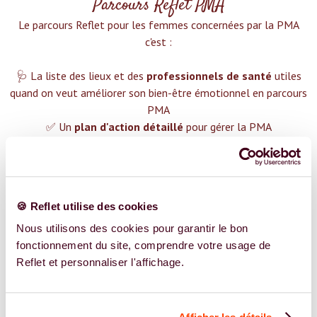
Parcours Reflet PMA
Le parcours Reflet pour les femmes concernées par la PMA
c'est :‍
🩺 La liste des lieux et des
professionnels de santé
utiles
quand on veut améliorer son bien-être émotionnel en parcours
PMA
✅ Un
plan d'action détaillé
pour gérer la PMA
❤️ Des groupes de soutien pour t'aider dans cette démarche
😉 Du contenu avec tout ce que tu dois savoir sur
la PMA
TROUVER UN SPÉCIALISTE
🍪 Reflet utilise des cookies
Plus de 400 femmes déjà accompagnées !
Nous utilisons des cookies pour garantir le bon
fonctionnement du site, comprendre votre usage de
Reflet et personnaliser l'affichage.