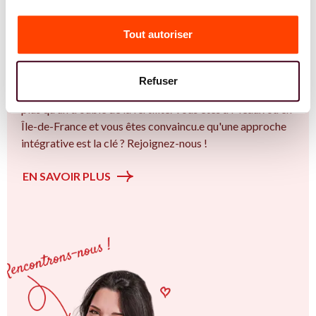
Vous êtes Diététicienne expert.e.s en SMOP
(SOPK) ?
Tout autoriser
Vous êtes Diététicienne spécialiste dans dans
l'accompagnement des femmes et des couples sur la
Refuser
thématique de la fertilité et particulièrement sur le Bien
plus qu’un trouble de la fertilité. Vous êtes à Meaux ou en
Île-de-France et vous êtes convaincu.e qu'une approche
intégrative est la clé ? Rejoignez-nous !
EN SAVOIR PLUS