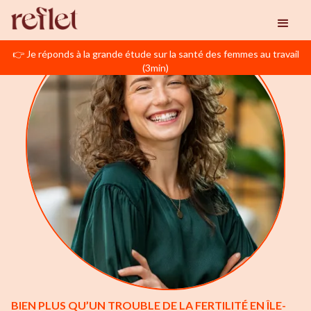
👉 Je réponds à la grande étude sur la santé des femmes au travail
(3min)
BIEN PLUS QU’UN TROUBLE DE LA FERTILITÉ EN ÎLE-