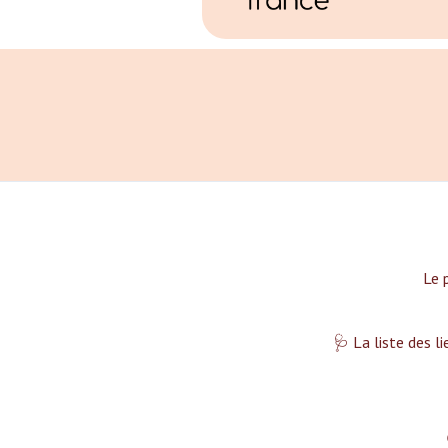
Le 
🩺 La liste des l