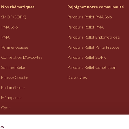
Nos thématiques
Rejoignez notre communauté
SMOP (SOPK)
Parcours Reflet PMA Solo
PMA Solo
Parcours Reflet PMA
PMA
Parcours Reflet Endométriose
Périménopause
Parcours Reflet Perte Précoce
Congélation D'ovocytes
Parcours Reflet SOPK
Sommeil Bébé
Parcours Reflet Congélation
Fausse Couche
D'ovocytes
Endométriose
Ménopause
Cycle
Suivi Gynéco
ies