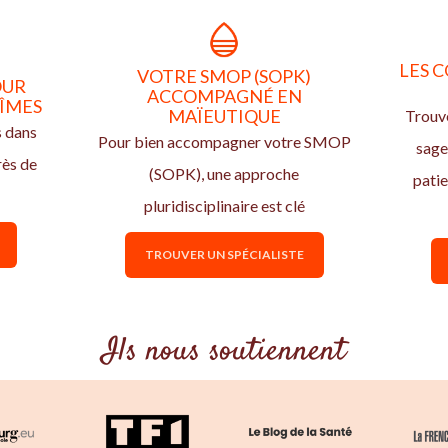
LES C
VOTRE SMOP (SOPK)
OUR
ACCOMPAGNÉ EN
NÎMES
MAÏEUTIQUE
Trouve
s dans
Pour bien accompagner votre SMOP
sage
rès de
(SOPK), une approche
pati
pluridisciplinaire est clé
TROUVER UN SPÉCIALISTE
Ils nous soutiennent