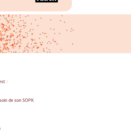
t :‍
 soin de son SOPK
)