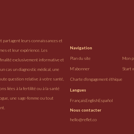
et partagent leurs connaissances et
Navigation
ômes et leur expérience. Les
Plan du site
Mon pr
finalité exclusivement informative et
M'abonner
Start 
cun cas un diagnostic médical, une
ute question relative à votre santé,
Charte d'engagement éthique
ns liées à la fertilité ou à la santé
Langues
logue, une sage-femme ou tout
Français
English
Español
nt.
Nous contacter
hello@reflet.co