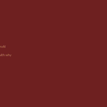
ofil
with why