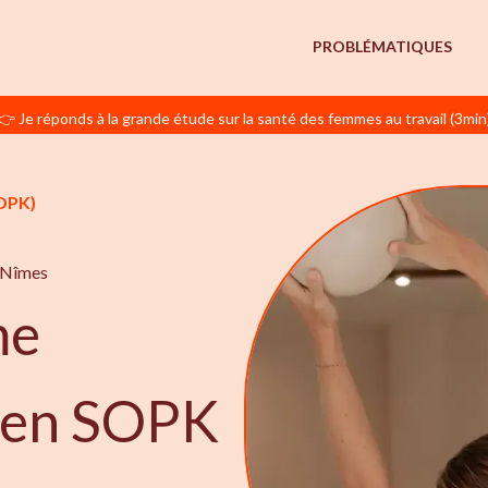
PROBLÉMATIQUES
👉 Je réponds à la grande étude sur la santé des femmes au travail (3min
OPK)
 Nîmes
me
e en SOPK