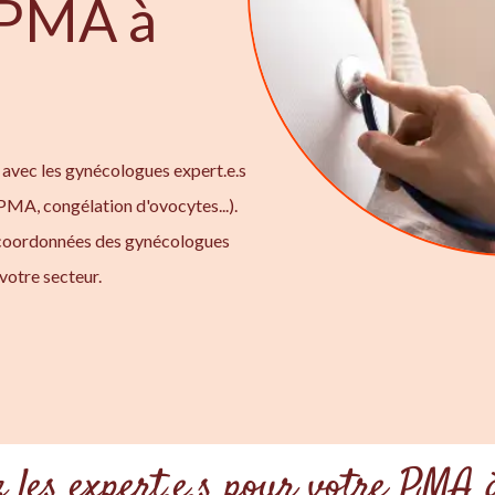
t PMA à
 avec les gynécologues expert.e.s
 PMA, congélation d'ovocytes...).
 coordonnées des gynécologues
votre secteur.
 les expert.e.s pour votre PMA