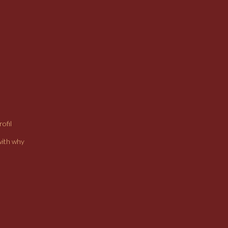
ofil
with why