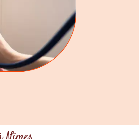
 à Nîmes