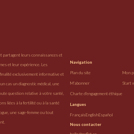
et partagent leurs connaissances et
Navigation
ômes et leur expérience. Les
Plan du site
Mon pr
finalité exclusivement informative et
M'abonner
Start 
cun cas un diagnostic médical, une
ute question relative à votre santé,
Charte d'engagement éthique
ns liées à la fertilité ou à la santé
Langues
logue, une sage-femme ou tout
Français
English
Español
nt.
Nous contacter
hello@reflet.co