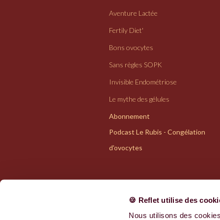
Aventure Lactée
Fertily Diet'
Bons ovocytes
Sans règles SOPK
Invisible Endométriose
Le mythe des gélules
Abonnement
Podcast Le Rubis - Congélation
d'ovocytes
🍪 Reflet utilise des cook
Nous utilisons des cookies
Politiques de confidentialité