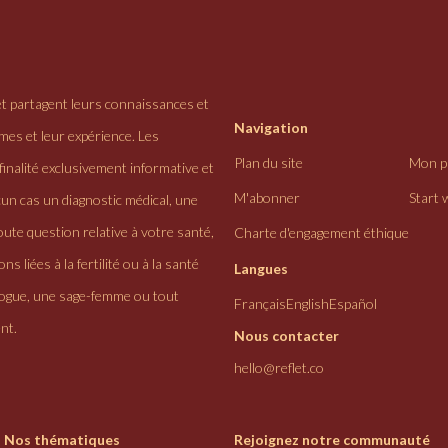
et partagent leurs connaissances et
Navigation
ômes et leur expérience. Les
Plan du site
Mon pr
finalité exclusivement informative et
M'abonner
Start 
cun cas un diagnostic médical, une
ute question relative à votre santé,
Charte d'engagement éthique
ns liées à la fertilité ou à la santé
Langues
logue, une sage-femme ou tout
Français
English
Español
nt.
Nous contacter
hello@reflet.co
Nos thématiques
Rejoignez notre communauté