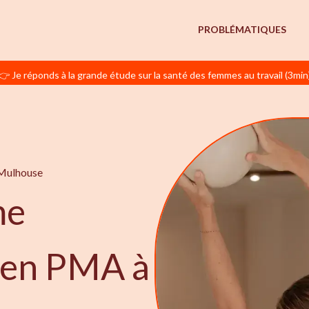
PROBLÉMATIQUES
👉 Je réponds à la grande étude sur la santé des femmes au travail (3min
 Mulhouse
me
e en PMA à