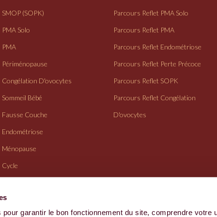
SMOP (SOPK)
Parcours Reflet PMA Solo
PMA Solo
Parcours Reflet PMA
PMA
Parcours Reflet Endométriose
Périménopause
Parcours Reflet Perte Précoce
Congélation D'ovocytes
Parcours Reflet SOPK
Sommeil Bébé
Parcours Reflet Congélation
Fausse Couche
D'ovocytes
Endométriose
Ménopause
Cycle
Suivi Gynéco
ies
 pour garantir le bon fonctionnement du site, comprendre votre 
CGV