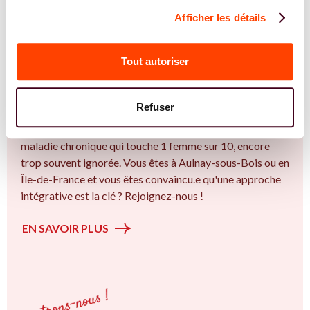
Afficher les détails
REJOIGNEZ NOS EXPERT.E.S
Vous êtes Gynécologue expert.e.s en
Tout autoriser
endométriose ?
Vous êtes Gynécologue spécialiste dans dans
Refuser
l'accompagnement des femmes et des couples sur la
thématique de la fertilité et particulièrement sur l’ Une
maladie chronique qui touche 1 femme sur 10, encore
trop souvent ignorée. Vous êtes à Aulnay-sous-Bois ou en
Île-de-France et vous êtes convaincu.e qu'une approche
intégrative est la clé ? Rejoignez-nous !
EN SAVOIR PLUS