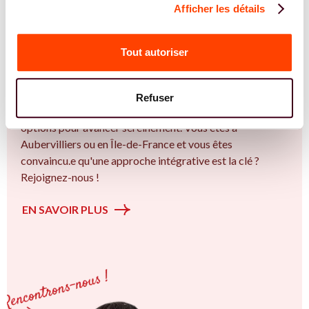
Afficher les détails
REJOIGNEZ NOS EXPERT.E.S
Vous êtes Gynécologue expert.e.s en PMA ?
Tout autoriser
Vous êtes Gynécologue spécialiste dans dans
l'accompagnement des femmes et des couples sur la
thématique de la fertilité et particulièrement sur la
Refuser
Insémination, FIV, don de gamètes : comprendre les
options pour avancer sereinement. Vous êtes à
Aubervilliers ou en Île-de-France et vous êtes
convaincu.e qu'une approche intégrative est la clé ?
Rejoignez-nous !
EN SAVOIR PLUS