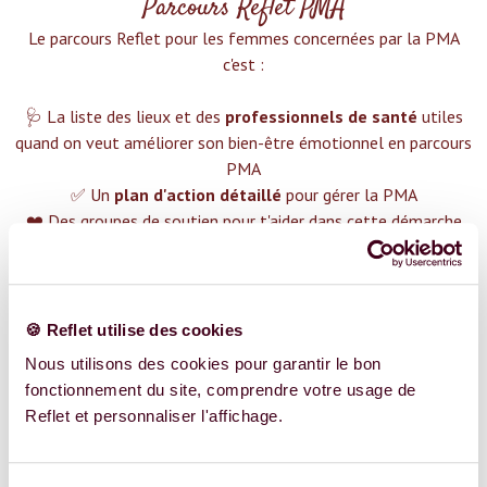
Parcours Reflet PMA
Le parcours Reflet pour les femmes concernées par la PMA
c'est :‍
🩺 La liste des lieux et des
professionnels de santé
utiles
quand on veut améliorer son bien-être émotionnel en parcours
PMA
✅ Un
plan d'action détaillé
pour gérer la PMA
❤️ Des groupes de soutien pour t'aider dans cette démarche
😉 Du contenu avec tout ce que tu dois savoir sur
la PMA
TROUVER UN SPÉCIALISTE
🍪 Reflet utilise des cookies
Plus de 400 femmes déjà accompagnées !
Nous utilisons des cookies pour garantir le bon
fonctionnement du site, comprendre votre usage de
Reflet et personnaliser l'affichage.