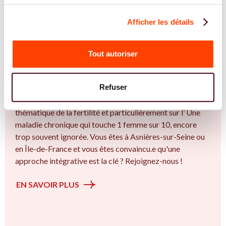
Afficher les détails
REJOIGNEZ NOS EXPERT.E.S
Tout autoriser
Vous êtes Sage Femme expert.e.s en
endométriose ?
Refuser
Vous êtes Sage Femme spécialiste dans dans
l'accompagnement des femmes et des couples sur la
thématique de la fertilité et particulièrement sur l’ Une
maladie chronique qui touche 1 femme sur 10, encore
trop souvent ignorée. Vous êtes à Asnières-sur-Seine ou
en Île-de-France et vous êtes convaincu.e qu'une
approche intégrative est la clé ? Rejoignez-nous !
EN SAVOIR PLUS