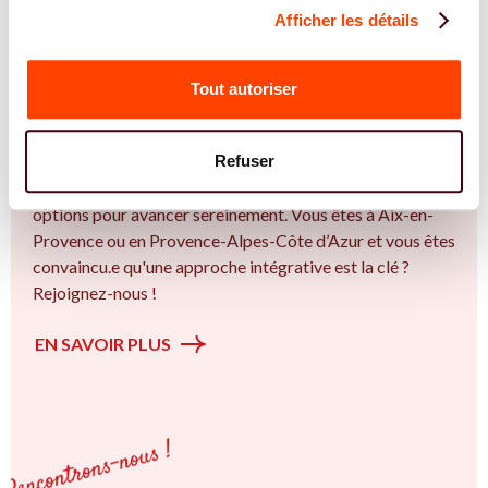
Afficher les détails
REJOIGNEZ NOS EXPERT.E.S
Vous êtes Psychologue expert.e.s en PMA ?
Tout autoriser
Vous êtes Psychologue spécialiste dans dans
l'accompagnement des femmes et des couples sur la
Refuser
thématique de la fertilité et particulièrement sur la
Insémination, FIV, don de gamètes : comprendre les
options pour avancer sereinement. Vous êtes à Aix-en-
Provence ou en Provence-Alpes-Côte d’Azur et vous êtes
convaincu.e qu'une approche intégrative est la clé ?
Rejoignez-nous !
EN SAVOIR PLUS