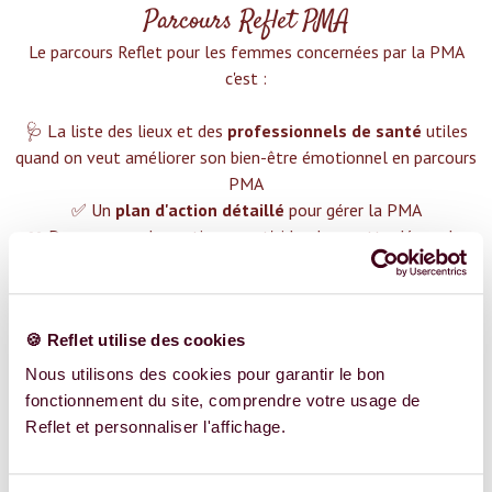
Parcours Reflet PMA
Le parcours Reflet pour les femmes concernées par la PMA
c'est :‍
🩺 La liste des lieux et des
professionnels de santé
utiles
quand on veut améliorer son bien-être émotionnel en parcours
PMA
✅ Un
plan d'action détaillé
pour gérer la PMA
❤️ Des groupes de soutien pour t'aider dans cette démarche
😉 Du contenu avec tout ce que tu dois savoir sur
la PMA
TROUVER UN SPÉCIALISTE
🍪 Reflet utilise des cookies
Plus de 400 femmes déjà accompagnées !
Nous utilisons des cookies pour garantir le bon
fonctionnement du site, comprendre votre usage de
Reflet et personnaliser l'affichage.