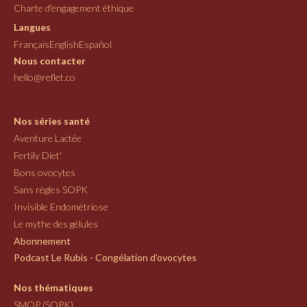
Charte d'engagement éthique
Langues
Français
English
Español
Nous contacter
hello@reflet.co
Nos séries santé
Aventure Lactée
Fertily Diet'
Bons ovocytes
Sans règles SOPK
Invisible Endométriose
Le mythe des gélules
Abonnement
Podcast Le Rubis - Congélation d'ovocytes
Nos thématiques
SMOP (SOPK)