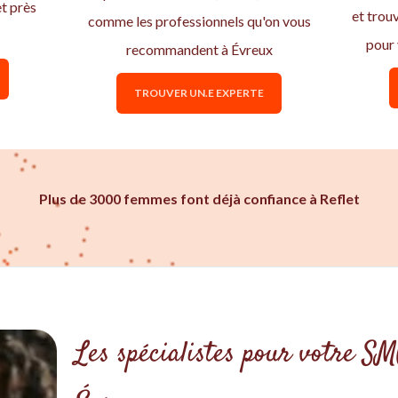
t près
et trou
comme les professionnels qu'on vous
pour
recommandent à Évreux
TROUVER UN.E EXPERTE
Plus de 3000 femmes font déjà confiance à Reflet
Les spécialistes pour votre S