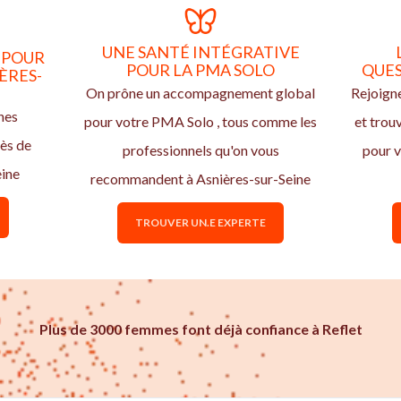
UNE SANTÉ INTÉGRATIVE
 POUR
POUR LA PMA SOLO
QUES
ÈRES-
On prône un accompagnement global
Rejoign
nes
pour votre PMA Solo , tous comme les
et trou
rès de
professionnels qu'on vous
pour 
eine
recommandent à Asnières-sur-Seine
TROUVER UN.E EXPERTE
Plus de 3000 femmes font déjà confiance à Reflet