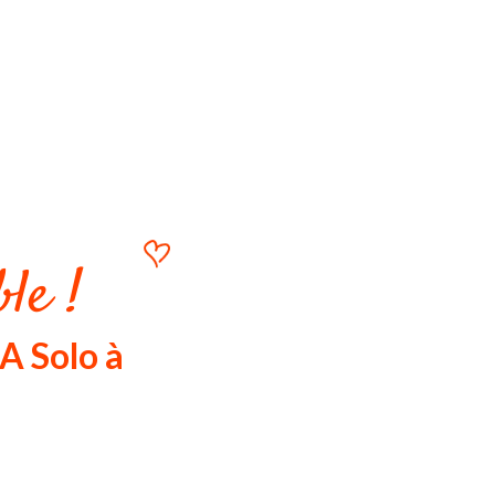
le !
A Solo à