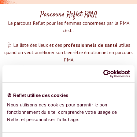
Parcours Reflet PMA
Le parcours Reflet pour les femmes concernées par la PMA
c'est :‍
🩺 La liste des lieux et des
professionnels de santé
utiles
quand on veut améliorer son bien-être émotionnel en parcours
PMA
✅ Un
plan d'action détaillé
pour gérer la PMA
❤️ Des groupes de soutien pour t'aider dans cette démarche
😉 Du contenu avec tout ce que tu dois savoir sur
la PMA
TROUVER UN SPÉCIALISTE
🍪 Reflet utilise des cookies
Nous utilisons des cookies pour garantir le bon
Plus de 400 femmes déjà accompagnées !
fonctionnement du site, comprendre votre usage de
Reflet et personnaliser l'affichage.