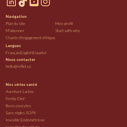
Navigation
Plan du site
Mon profil
M'abonner
Start with why
Charte d'engagement éthique
Langues
Français
English
Español
Nous contacter
hello@reflet.co
Nos séries santé
Aventure Lactée
Fertily Diet'
Bons ovocytes
Sans règles SOPK
Invisible Endométriose
Le mythe des gélules