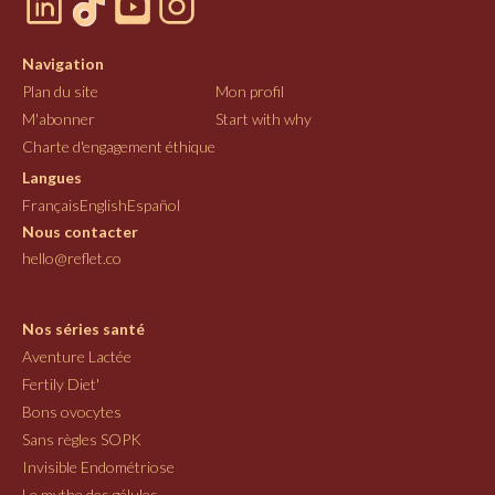
Navigation
Plan du site
Mon profil
M'abonner
Start with why
Charte d'engagement éthique
Langues
Français
English
Español
Nous contacter
hello@reflet.co
Nos séries santé
Aventure Lactée
Fertily Diet'
Bons ovocytes
Sans règles SOPK
Invisible Endométriose
Le mythe des gélules