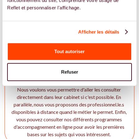
fonctionnement du site, comprendre votre usage de
nous recommander des professionnels directement par
Reflet et personnaliser l'affichage.
mail à hello@reflet.co ou sur notre page Instagram
@reflet_co
Afficher les détails
En tant que patiente, comment Reflet
Tout autoriser
vous accompagne à Sion ?
Notre premier objectif est de vous permettre de trouver
Refuser
les expert.e.s de la fertilité dans vos régions. Pour ce faire,
nous recherchons des professionnels en Valais et à Sion.
Nous voulons vous permettre d'aller les consulter
directement dans leur cabinet si c'est possible. En
parallèle, nous vous proposons des professionnel.le.s
disponibles à distance quand le métier le permet. Enfin,
vous pouvez consulter nos différents programmes
d'accompagnement en ligne pour avoir les premières
bases sur les sujets qui vous intéressent.