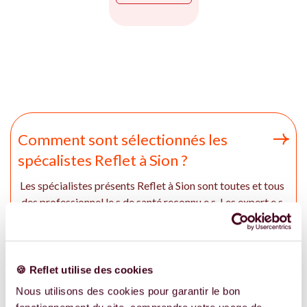
Comment sont sélectionnés les
spécalistes Reflet à Sion ?
Les spécialistes présents Reflet à Sion sont toutes et tous
des professionnel.le.s de santé reconnu.e.s. Les expert.e.s
intervenant sur Reflet ont des études sérieuses en
fonction de leur spécialité respectives et engagement
d'expérience dans l'accompagnement des femmes et des
couples à Sion. Si aucun spécialiste n'est présent à Sion, en
🍪 Reflet utilise des cookies
ou en Valais, on vous recommande de regarder les
Nous utilisons des cookies pour garantir le bon
professionel.le.s pratiquant à distance. Vous pouvez aussi