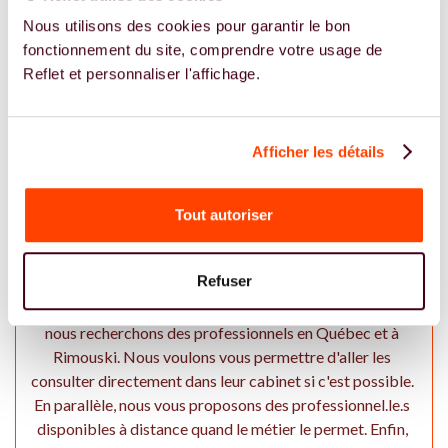
couples à Rimouski. Si aucun spécialiste n'est présent à
Nous utilisons des cookies pour garantir le bon
Rimouski, en ou en Québec, on vous recommande de
fonctionnement du site, comprendre votre usage de
regarder les professionel.le.s pratiquant à distance. Vous
Reflet et personnaliser l'affichage.
pouvez aussi nous recommander des professionnels
directement par mail à hello@reflet.co ou sur notre page
Instagram @reflet_co
Afficher les détails
En tant que patiente, comment Reflet
Tout autoriser
vous accompagne à Rimouski ?
Refuser
Notre premier objectif est de vous permettre de trouver
les expert.e.s de la fertilité dans vos régions. Pour ce faire,
nous recherchons des professionnels en Québec et à
Rimouski. Nous voulons vous permettre d'aller les
consulter directement dans leur cabinet si c'est possible.
En parallèle, nous vous proposons des professionnel.le.s
disponibles à distance quand le métier le permet. Enfin,