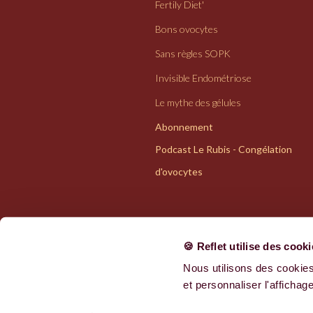
Fertily Diet'
Bons ovocytes
Sans règles SOPK
Invisible Endométriose
Le mythe des gélules
Abonnement
Podcast Le Rubis - Congélation
d'ovocytes
🍪 Reflet utilise des cook
Nous utilisons des cookies
Politiques de confidentialité
et personnaliser l'affichage