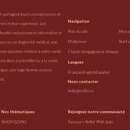
et partagent leurs connaissances et
Navigation
ômes et leur expérience. Les
Plan du site
Mon pr
finalité exclusivement informative et
M'abonner
Start 
cun cas un diagnostic médical, une
ute question relative à votre santé,
Charte d'engagement éthique
ns liées à la fertilité ou à la santé
Langues
logue, une sage-femme ou tout
Français
English
Español
nt.
Nous contacter
hello@reflet.co
Nos thématiques
Rejoignez notre communauté
SMOP (SOPK)
Parcours Reflet PMA Solo