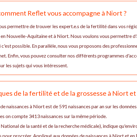
 comment Reflet vous accompagne à Niort ?
us permettre de trouver les expert.e.s de la fertilité dans vos régio
en Nouvelle-Aquitaine et à Niort. Nous voulons vous permettre d'a
 c'est possible. En parallèle, nous vous proposons des professionnel
rmet. Enfin, vous pouvez consulter nos différents programmes d'a
ur les sujets qui vous intéressent.
ques de la fertilité et de la grossesse à Niort 
e naissances à Niort est de 591 naissances par an sur les données
es on compte 3413 naissances sur la même période.
 National de la santé et de la recherche médicale), indique qu'env
 pour procréer. Appliqué aux données de naissances à Niort et en 