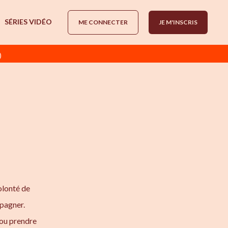
SÉRIES VIDÉO
ME CONNECTER
JE M'INSCRIS
)
olonté de
mpagner.
 ou prendre