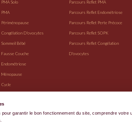
PMA Solo
Parcours Reflet PMA
PMA
Parcours Reflet Endométriose
Périménopause
Parcours Reflet Perte Précoce
Congélation D'ovocytes
Parcours Reflet SOPK
Sommeil Bébé
Parcours Reflet Congélation
Fausse Couche
D'ovocytes
Endométriose
Ménopause
Cycle
Suivi Gynéco
ies
 pour garantir le bon fonctionnement du site, comprendre votre 
CGV
.
Site fait avec amour par l'équipe Reflet - 2026