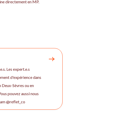
taine directement en MP.
.s. Les expert.e.s
gement d'expérience dans
en Deux-Sèvres ou en
 Vous pouvez aussi nous
gram @reflet_co