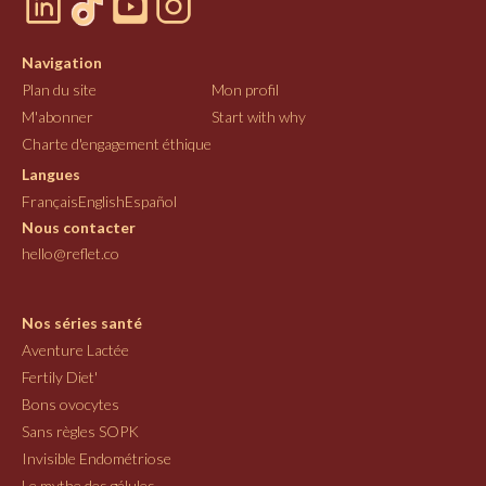
Navigation
Plan du site
Mon profil
M'abonner
Start with why
Charte d'engagement éthique
Langues
Français
English
Español
Nous contacter
hello@reflet.co
Nos séries santé
Aventure Lactée
Fertily Diet'
Bons ovocytes
Sans règles SOPK
Invisible Endométriose
Le mythe des gélules