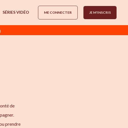
SÉRIES VIDÉO
ME CONNECTER
JE M'INSCRIS
)
lonté de
mpagner.
 ou prendre