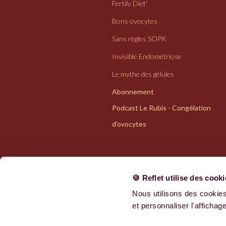
Fertily Diet'
Bons ovocytes
Sans règles SOPK
Invisible Endométriose
Le mythe des gélules
Abonnement
Podcast Le Rubis - Congélation
d'ovocytes
🍪 Reflet utilise des cook
Nous utilisons des cookies
Politiques de confidentialité
et personnaliser l'affichage