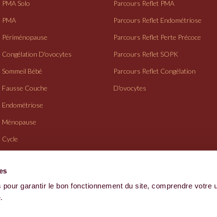
PMA Solo
Parcours Reflet PMA
PMA
Parcours Reflet Endométriose
Périménopause
Parcours Reflet Perte Précoce
Congélation D'ovocytes
Parcours Reflet SOPK
Sommeil Bébé
Parcours Reflet Congélation
Fausse Couche
D'ovocytes
Endométriose
Ménopause
Cycle
Suivi Gynéco
ies
 pour garantir le bon fonctionnement du site, comprendre votre 
CGV
.
Site fait avec amour par l'équipe Reflet - 2026