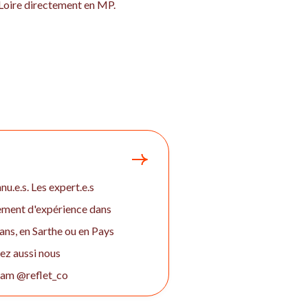
a Loire directement en MP.
u.e.s. Les expert.e.s
gement d'expérience dans
ans, en Sarthe ou en Pays
vez aussi nous
gram @reflet_co