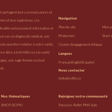
et partagent leurs connaissances et
Navigation
ômes et leur expérience. Les
Plan du site
Mon pr
finalité exclusivement informative et
M'abonner
Start 
cun cas un diagnostic médical, une
ute question relative à votre santé,
Charte d'engagement éthique
ns liées à la fertilité ou à la santé
Langues
logue, une sage-femme ou tout
Français
English
Español
nt.
Nous contacter
hello@reflet.co
Nos thématiques
Rejoignez notre communauté
SMOP (SOPK)
Parcours Reflet PMA Solo