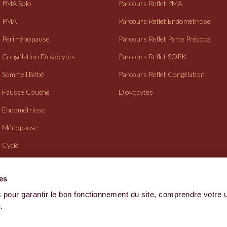
PMA Solo
Parcours Reflet PMA
PMA
Parcours Reflet Endométriose
Périménopause
Parcours Reflet Perte Précoce
Congélation D'ovocytes
Parcours Reflet SOPK
Sommeil Bébé
Parcours Reflet Congélation
Fausse Couche
D'ovocytes
Endométriose
Ménopause
Cycle
Suivi Gynéco
ies
 pour garantir le bon fonctionnement du site, comprendre votre 
CGV
.
Site fait avec amour par l'équipe Reflet - 2026