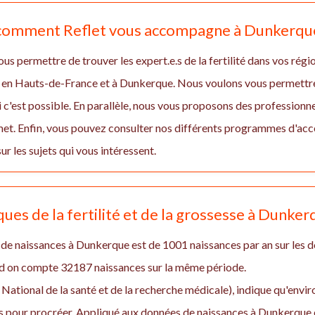
, comment Reflet vous accompagne à Dunkerqu
us permettre de trouver les expert.e.s de la fertilité dans vos régio
 en Hauts-de-France et à Dunkerque. Nous voulons vous permettre d
 c'est possible. En parallèle, nous vous proposons des professionnel
rmet. Enfin, vous pouvez consulter nos différents programmes d'a
ur les sujets qui vous intéressent.
iques de la fertilité et de la grossesse à Dunke
de naissances à Dunkerque est de 1001 naissances par an sur les 
d on compte 32187 naissances sur la même période.
 National de la santé et de la recherche médicale), indique qu'env
 pour procréer. Appliqué aux données de naissances à Dunkerque e