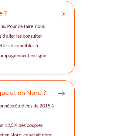
e ?
ns. Pour ce faire, nous
'aller les consulter
.le.s disponibles à
ccompagnement en ligne
rque et en Nord ?
données étudiées de 2015 à
iron 12,5% des couples
t en Nord, ce serait donc