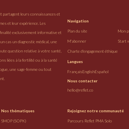
et partagent leurs connaissances et
Navigation
ômes et leur expérience. Les
Plan du site
Mon pr
finalité exclusivement informative et
M'abonner
Start 
cun cas un diagnostic médical, une
ute question relative à votre santé,
Charte d'engagement éthique
ns liées à la fertilité ou à la santé
Langues
logue, une sage-femme ou tout
Français
English
Español
nt.
Nous contacter
hello@reflet.co
Nos thématiques
Rejoignez notre communauté
SMOP (SOPK)
Parcours Reflet PMA Solo