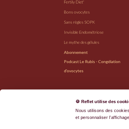
Fertily Diet'
Bons ovocytes
Sans règles SOPK
Invisible Endométriose
Le mythe des gélules
Abonnement
Podcast Le Rubis - Congélation
d'ovocytes
🍪 Reflet utilise des cook
Nous utilisons des cookies
Politiques de confidentialité
et personnaliser l'affichage