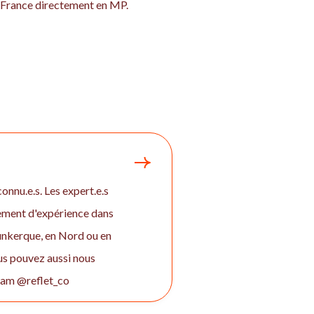
de-France directement en MP.
onnu.e.s. Les expert.e.s
gement d'expérience dans
unkerque, en Nord ou en
us pouvez aussi nous
gram @reflet_co