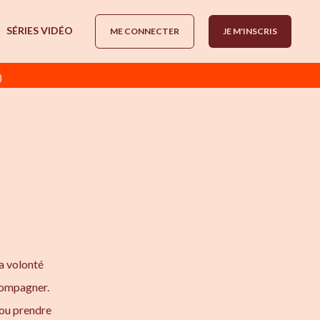
SÉRIES VIDÉO
ME CONNECTER
JE M'INSCRIS
)
a volonté
ccompagner.
 ou prendre