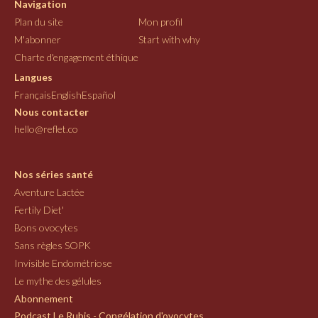
Navigation
Plan du site
Mon profil
M'abonner
Start with why
Charte d'engagement éthique
Langues
Français
English
Español
Nous contacter
hello@reflet.co
Nos séries santé
Aventure Lactée
Fertily Diet'
Bons ovocytes
Sans règles SOPK
Invisible Endométriose
Le mythe des gélules
Abonnement
Podcast Le Rubis - Congélation d'ovocytes