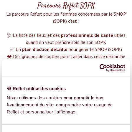
Parcours Reflet SOPK
Le parcours Reflet pour les femmes concernées par le SMOP
(SOPK) c'est :‍
🩺 La liste des lieux et des
professionnels de santé
utiles
quand on veut prendre soin de son SOPK
✅ Un
plan d'action détaillé
pour gérer le SMOP (SOPK)
❤️ Des groupes de soutien pour t'aider dans cette démarche
😉 Du contenu avec tout ce que tu dois savoir sur
le SMOP
(SOPK)
TROUVER UN SPÉCIALISTE
🍪 Reflet utilise des cookies
Plus de 400 femmes déjà accompagnées !
Nous utilisons des cookies pour garantir le bon
fonctionnement du site, comprendre votre usage de
Reflet et personnaliser l'affichage.