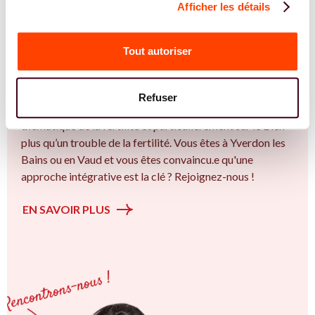
Afficher les détails
REJOIGNEZ NOS EXPERT.E.S
Vous êtes Ostéopathe expert.e.s en SMOP
Tout autoriser
(SOPK) ?
Vous êtes Ostéopathe spécialiste dans dans
Refuser
l'accompagnement des femmes et des couples sur la
thématique de la fertilité et particulièrement sur le Bien
plus qu’un trouble de la fertilité. Vous êtes à Yverdon les
Bains ou en Vaud et vous êtes convaincu.e qu'une
approche intégrative est la clé ? Rejoignez-nous !
EN SAVOIR PLUS