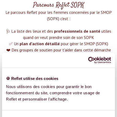
Parcours Reflet SOPK
Le parcours Reflet pour les femmes concernées par le SMOP
(SOPK) c'est :‍
🩺 La liste des lieux et des
professionnels de santé
utiles
quand on veut prendre soin de son SOPK
✅ Un
plan d'action détaillé
pour gérer le SMOP (SOPK)
❤️ Des groupes de soutien pour t'aider dans cette démarche
😉 Du contenu avec tout ce que tu dois savoir sur
le SMOP
(SOPK)
TROUVER UN SPÉCIALISTE
🍪 Reflet utilise des cookies
Plus de 400 femmes déjà accompagnées !
Nous utilisons des cookies pour garantir le bon
fonctionnement du site, comprendre votre usage de
Reflet et personnaliser l'affichage.