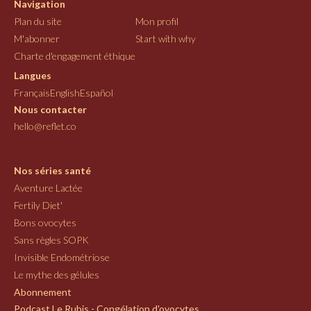
Navigation
Plan du site
Mon profil
M'abonner
Start with why
Charte d'engagement éthique
Langues
Français
English
Español
Nous contacter
hello@reflet.co
Nos séries santé
Aventure Lactée
Fertily Diet'
Bons ovocytes
Sans règles SOPK
Invisible Endométriose
Le mythe des gélules
Abonnement
Podcast Le Rubis - Congélation d'ovocytes