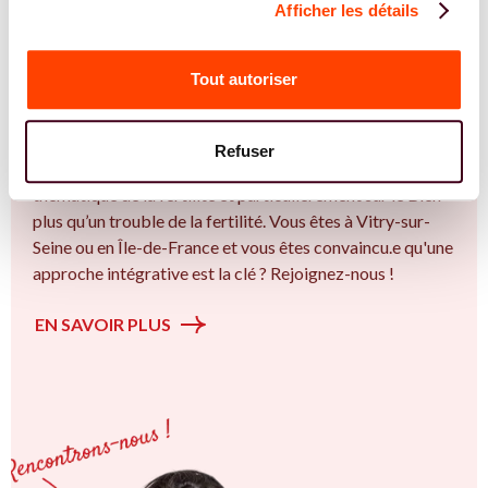
Afficher les détails
REJOIGNEZ NOS EXPERT.E.S
Vous êtes Ostéopathe expert.e.s en SMOP
Tout autoriser
(SOPK) ?
Vous êtes Ostéopathe spécialiste dans dans
Refuser
l'accompagnement des femmes et des couples sur la
thématique de la fertilité et particulièrement sur le Bien
plus qu’un trouble de la fertilité. Vous êtes à Vitry-sur-
Seine ou en Île-de-France et vous êtes convaincu.e qu'une
approche intégrative est la clé ? Rejoignez-nous !
EN SAVOIR PLUS