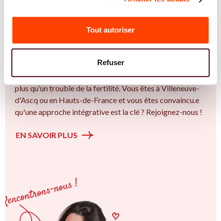
REJOIGNEZ NOS EXPERT.E.S
Vous êtes Sage Femme expert.e.s en SMOP
Tout autoriser
(SOPK) ?
Vous êtes Sage Femme spécialiste dans dans
Refuser
l'accompagnement des femmes et des couples sur la
thématique de la fertilité et particulièrement sur le Bien
plus qu’un trouble de la fertilité. Vous êtes à Villeneuve-
d'Ascq ou en Hauts-de-France et vous êtes convaincu.e
qu'une approche intégrative est la clé ? Rejoignez-nous !
EN SAVOIR PLUS