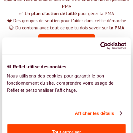
PMA
✅ Un
plan d'action détaillé
pour gérer la PMA
❤️ Des groupes de soutien pour t'aider dans cette démarche
😉 Du contenu avec tout ce que tu dois savoir sur
la PMA
TROUVER UN SPÉCIALISTE
Plus de 400 femmes déjà accompagnées !
🍪 Reflet utilise des cookies
Nous utilisons des cookies pour garantir le bon
fonctionnement du site, comprendre votre usage de
Reflet et personnaliser l'affichage.
REJOIGNEZ NOS EXPERT.E.S
Vous êtes Sage Femme expert.e.s en PMA ?
Afficher les détails
Vous êtes Sage Femme spécialiste dans dans
l'accompagnement des femmes et des couples sur la
Tout autoriser