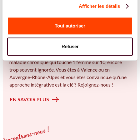
Afficher les détails
REJOIGNEZ NOS EXPERT.E.S
Vous êtes Sage Femme expert.e.s en
Tout autoriser
endométriose ?
Vous êtes Sage Femme spécialiste dans dans
Refuser
l'accompagnement des femmes et des couples sur la
thématique de la fertilité et particulièrement sur l’ Une
maladie chronique qui touche 1 femme sur 10, encore
trop souvent ignorée. Vous êtes à Valence ou en
Auvergne-Rhône-Alpes et vous êtes convaincu.e qu'une
approche intégrative est la clé ? Rejoignez-nous !
EN SAVOIR PLUS