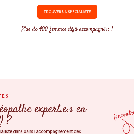
TROUVER UN SPÉCIALISTE
Plus de 400 femmes déjà accompagnées !
.E.S
éopathe expert.e.s en
) ?
ialiste dans dans l'accompagnement des