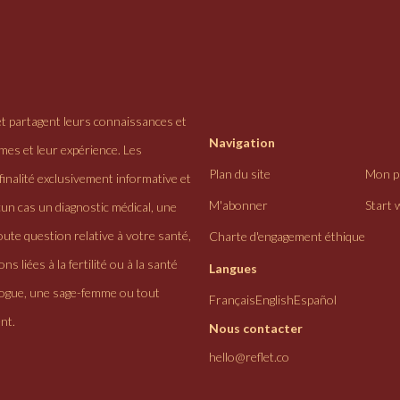
et partagent leurs connaissances et
Navigation
ômes et leur expérience. Les
Plan du site
Mon pr
finalité exclusivement informative et
M'abonner
Start 
cun cas un diagnostic médical, une
ute question relative à votre santé,
Charte d'engagement éthique
ns liées à la fertilité ou à la santé
Langues
logue, une sage-femme ou tout
Français
English
Español
nt.
Nous contacter
hello@reflet.co