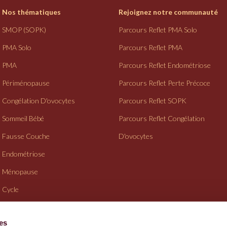
Nos thématiques
Rejoignez notre communauté
SMOP (SOPK)
Parcours Reflet PMA Solo
PMA Solo
Parcours Reflet PMA
PMA
Parcours Reflet Endométriose
Périménopause
Parcours Reflet Perte Précoce
Congélation D'ovocytes
Parcours Reflet SOPK
Sommeil Bébé
Parcours Reflet Congélation
Fausse Couche
D'ovocytes
Endométriose
Ménopause
Cycle
Suivi Gynéco
ies