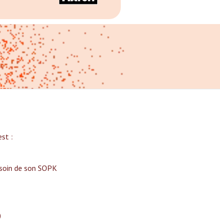
t :‍
 soin de son SOPK
)