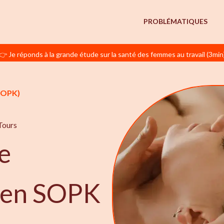
PROBLÉMATIQUES
👉 Je réponds à la grande étude sur la santé des femmes au travail (3min
SOPK)
Tours
e
e en SOPK