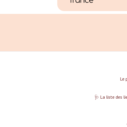
Le 
🩺 La liste des l