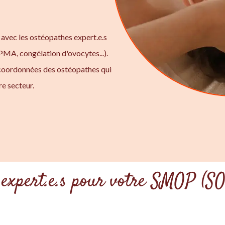
 avec les ostéopathes expert.e.s
 PMA, congélation d'ovocytes...).
 coordonnées des ostéopathes qui
e secteur.
 expert.e.s pour votre SMOP (S