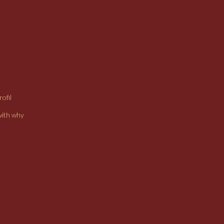
ofil
with why