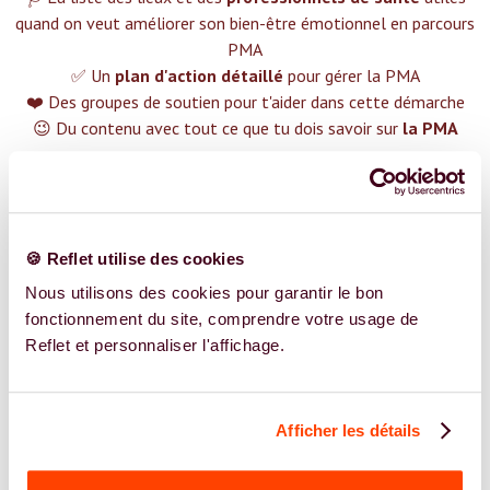
quand on veut améliorer son bien-être émotionnel en parcours
PMA
✅ Un
plan d'action détaillé
pour gérer la PMA
❤️ Des groupes de soutien pour t'aider dans cette démarche
😉 Du contenu avec tout ce que tu dois savoir sur
la PMA
TROUVER UN SPÉCIALISTE
Plus de 400 femmes déjà accompagnées !
🍪 Reflet utilise des cookies
Nous utilisons des cookies pour garantir le bon
fonctionnement du site, comprendre votre usage de
Reflet et personnaliser l'affichage.
REJOIGNEZ NOS EXPERT.E.S
Vous êtes Sage Femme expert.e.s en PMA ?
Afficher les détails
Vous êtes Sage Femme spécialiste dans dans