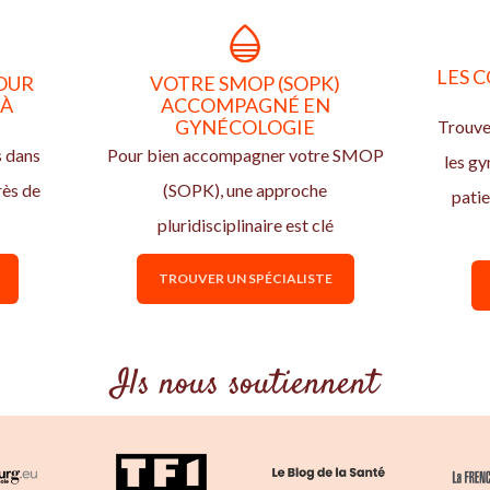
LES C
OUR
VOTRE SMOP (SOPK)
 À
ACCOMPAGNÉ EN
GYNÉCOLOGIE
Trouve
s dans
Pour bien accompagner votre SMOP
les g
rès de
(SOPK), une approche
pati
pluridisciplinaire est clé
TROUVER UN SPÉCIALISTE
Ils nous soutiennent