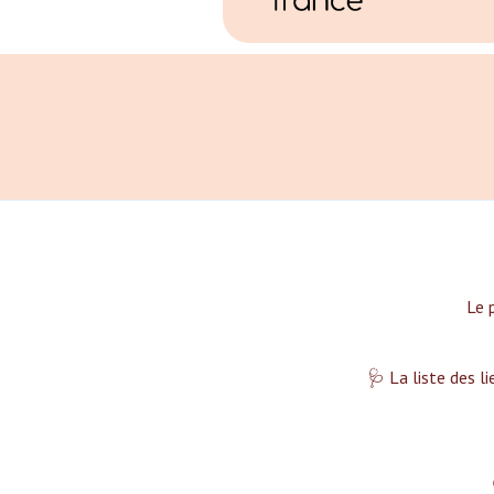
Le 
🩺 La liste des l