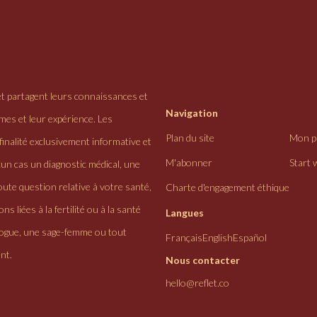
et partagent leurs connaissances et
Navigation
ômes et leur expérience. Les
Plan du site
Mon pr
finalité exclusivement informative et
M'abonner
Start 
cun cas un diagnostic médical, une
ute question relative à votre santé,
Charte d'engagement éthique
ns liées à la fertilité ou à la santé
Langues
logue, une sage-femme ou tout
Français
English
Español
nt.
Nous contacter
hello@reflet.co