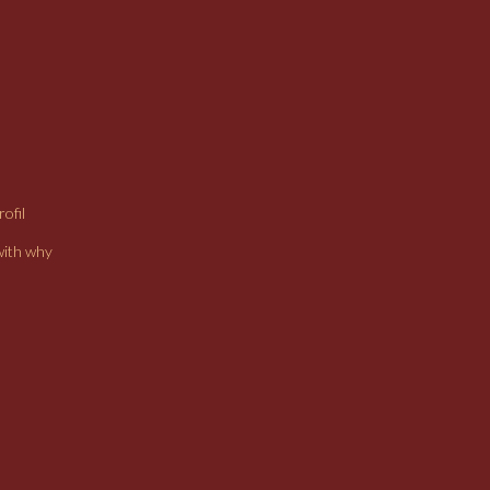
ofil
with why