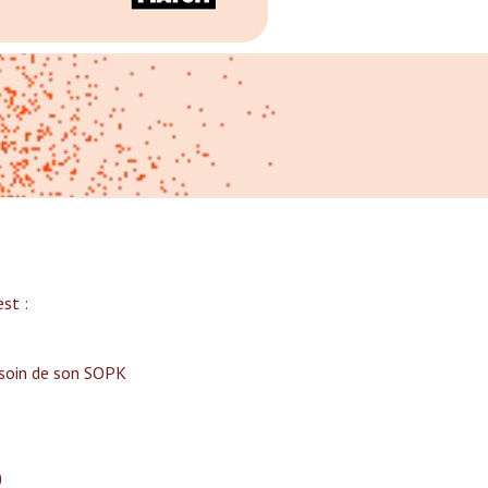
t :‍
 soin de son SOPK
)