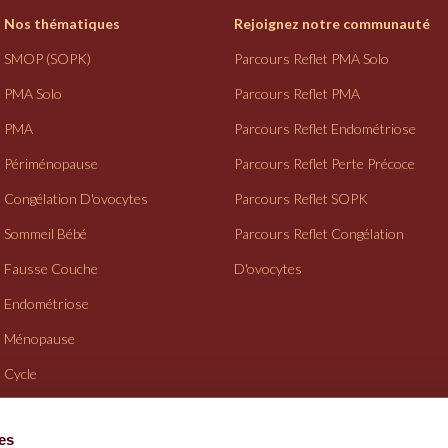
Nos thématiques
Rejoignez notre communauté
SMOP (SOPK)
Parcours Reflet PMA Solo
PMA Solo
Parcours Reflet PMA
PMA
Parcours Reflet Endométriose
Périménopause
Parcours Reflet Perte Précoce
Congélation D'ovocytes
Parcours Reflet SOPK
Sommeil Bébé
Parcours Reflet Congélation
Fausse Couche
D'ovocytes
Endométriose
Ménopause
Cycle
Suivi Gynéco
ies