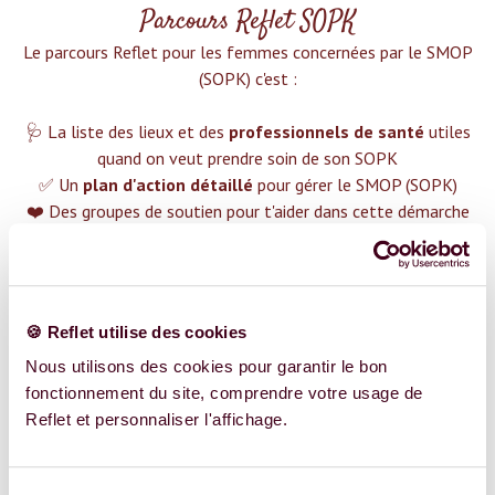
Parcours Reflet SOPK
Le parcours Reflet pour les femmes concernées par le SMOP
(SOPK) c'est :‍
🩺 La liste des lieux et des
professionnels de santé
utiles
quand on veut prendre soin de son SOPK
✅ Un
plan d'action détaillé
pour gérer le SMOP (SOPK)
❤️ Des groupes de soutien pour t'aider dans cette démarche
😉 Du contenu avec tout ce que tu dois savoir sur
le SMOP
(SOPK)
TROUVER UN SPÉCIALISTE
🍪 Reflet utilise des cookies
Plus de 400 femmes déjà accompagnées !
Nous utilisons des cookies pour garantir le bon
fonctionnement du site, comprendre votre usage de
Reflet et personnaliser l'affichage.