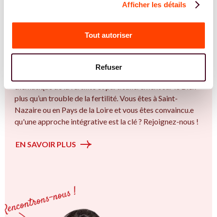
Afficher les détails
REJOIGNEZ NOS EXPERT.E.S
Vous êtes Ostéopathe expert.e.s en SMOP
Tout autoriser
(SOPK) ?
Vous êtes Ostéopathe spécialiste dans dans
Refuser
l'accompagnement des femmes et des couples sur la
thématique de la fertilité et particulièrement sur le Bien
plus qu’un trouble de la fertilité. Vous êtes à Saint-
Nazaire ou en Pays de la Loire et vous êtes convaincu.e
qu'une approche intégrative est la clé ? Rejoignez-nous !
EN SAVOIR PLUS