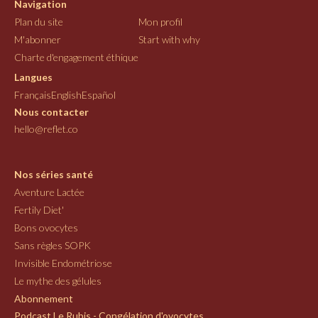
Navigation
Plan du site
Mon profil
M'abonner
Start with why
Charte d'engagement éthique
Langues
Français
English
Español
Nous contacter
hello@reflet.co
Nos séries santé
Aventure Lactée
Fertily Diet'
Bons ovocytes
Sans règles SOPK
Invisible Endométriose
Le mythe des gélules
Abonnement
Podcast Le Rubis - Congélation d'ovocytes