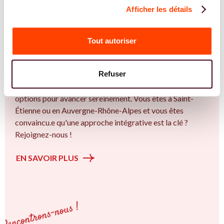
Afficher les détails
REJOIGNEZ NOS EXPERT.E.S
Vous êtes Psychologue expert.e.s en PMA ?
Tout autoriser
Vous êtes Psychologue spécialiste dans dans
l'accompagnement des femmes et des couples sur la
Refuser
thématique de la fertilité et particulièrement sur la
Insémination, FIV, don de gamètes : comprendre les
options pour avancer sereinement. Vous êtes à Saint-
Étienne ou en Auvergne-Rhône-Alpes et vous êtes
convaincu.e qu'une approche intégrative est la clé ?
Rejoignez-nous !
EN SAVOIR PLUS