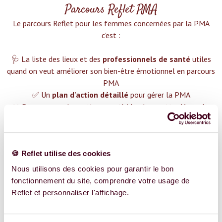
Parcours Reflet PMA
Le parcours Reflet pour les femmes concernées par la PMA
c'est :‍
🩺 La liste des lieux et des
professionnels de santé
utiles
quand on veut améliorer son bien-être émotionnel en parcours
PMA
✅ Un
plan d'action détaillé
pour gérer la PMA
❤️ Des groupes de soutien pour t'aider dans cette démarche
😉 Du contenu avec tout ce que tu dois savoir sur
la PMA
TROUVER UN SPÉCIALISTE
🍪 Reflet utilise des cookies
Plus de 400 femmes déjà accompagnées !
Nous utilisons des cookies pour garantir le bon
fonctionnement du site, comprendre votre usage de
Reflet et personnaliser l'affichage.