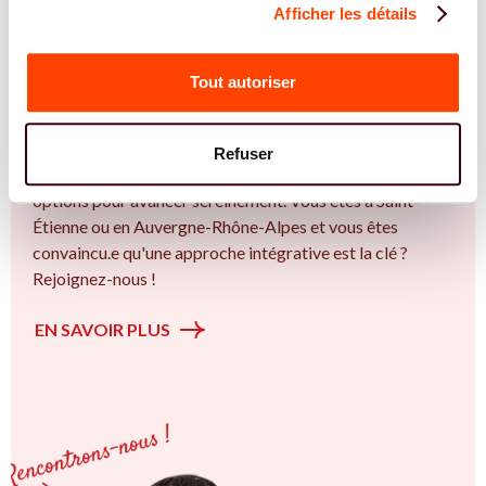
Afficher les détails
REJOIGNEZ NOS EXPERT.E.S
Vous êtes Gynécologue expert.e.s en PMA ?
Tout autoriser
Vous êtes Gynécologue spécialiste dans dans
l'accompagnement des femmes et des couples sur la
thématique de la fertilité et particulièrement sur la
Refuser
Insémination, FIV, don de gamètes : comprendre les
options pour avancer sereinement. Vous êtes à Saint-
Étienne ou en Auvergne-Rhône-Alpes et vous êtes
convaincu.e qu'une approche intégrative est la clé ?
Rejoignez-nous !
EN SAVOIR PLUS