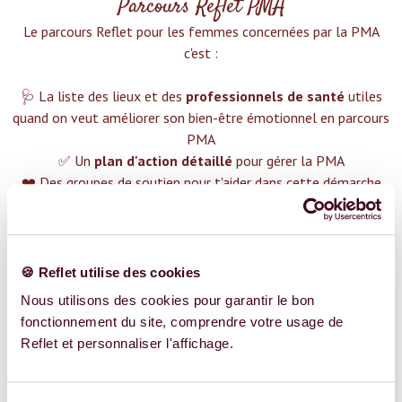
Parcours Reflet PMA
Le parcours Reflet pour les femmes concernées par la PMA
c'est :‍
🩺 La liste des lieux et des
professionnels de santé
utiles
quand on veut améliorer son bien-être émotionnel en parcours
PMA
✅ Un
plan d'action détaillé
pour gérer la PMA
❤️ Des groupes de soutien pour t'aider dans cette démarche
😉 Du contenu avec tout ce que tu dois savoir sur
la PMA
TROUVER UN SPÉCIALISTE
🍪 Reflet utilise des cookies
Plus de 400 femmes déjà accompagnées !
Nous utilisons des cookies pour garantir le bon
fonctionnement du site, comprendre votre usage de
Reflet et personnaliser l'affichage.