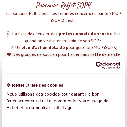
Parcours Reflet SOPK
Le parcours Reflet pour les femmes concernées par le SMOP
(SOPK) c'est :‍
🩺 La liste des lieux et des
professionnels de santé
utiles
quand on veut prendre soin de son SOPK
✅ Un
plan d'action détaillé
pour gérer le SMOP (SOPK)
❤️ Des groupes de soutien pour t'aider dans cette démarche
😉 Du contenu avec tout ce que tu dois savoir sur
le SMOP
(SOPK)
TROUVER UN SPÉCIALISTE
🍪 Reflet utilise des cookies
Plus de 400 femmes déjà accompagnées !
Nous utilisons des cookies pour garantir le bon
fonctionnement du site, comprendre votre usage de
Reflet et personnaliser l'affichage.