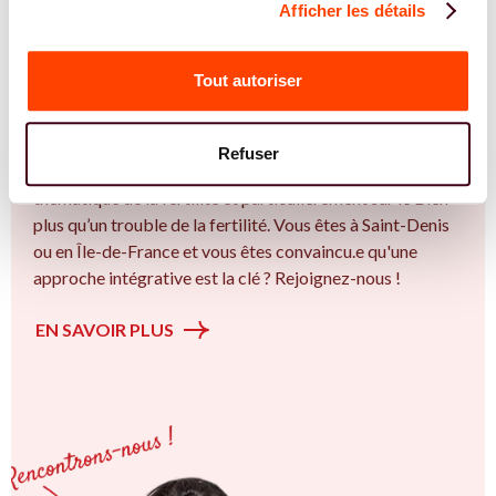
Afficher les détails
REJOIGNEZ NOS EXPERT.E.S
Vous êtes Ostéopathe expert.e.s en SMOP
Tout autoriser
(SOPK) ?
Vous êtes Ostéopathe spécialiste dans dans
Refuser
l'accompagnement des femmes et des couples sur la
thématique de la fertilité et particulièrement sur le Bien
plus qu’un trouble de la fertilité. Vous êtes à Saint-Denis
ou en Île-de-France et vous êtes convaincu.e qu'une
approche intégrative est la clé ? Rejoignez-nous !
EN SAVOIR PLUS