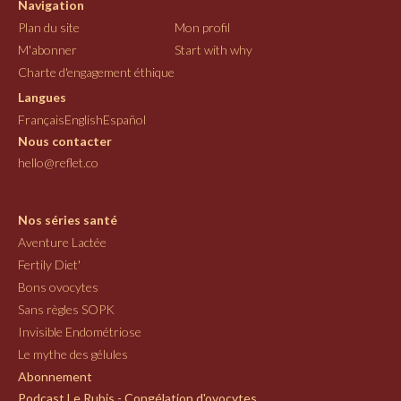
Navigation
Plan du site
Mon profil
M'abonner
Start with why
Charte d'engagement éthique
Langues
Français
English
Español
Nous contacter
hello@reflet.co
Nos séries santé
Aventure Lactée
Fertily Diet'
Bons ovocytes
Sans règles SOPK
Invisible Endométriose
Le mythe des gélules
Abonnement
Podcast Le Rubis - Congélation d'ovocytes