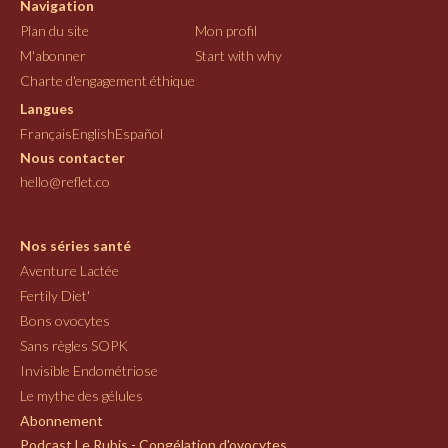
Navigation
Plan du site
Mon profil
M'abonner
Start with why
Charte d'engagement éthique
Langues
Français
English
Español
Nous contacter
hello@reflet.co
Nos séries santé
Aventure Lactée
Fertily Diet'
Bons ovocytes
Sans règles SOPK
Invisible Endométriose
Le mythe des gélules
Abonnement
Podcast Le Rubis - Congélation d'ovocytes