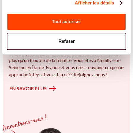
Afficher les détails
REJOIGNEZ NOS EXPERT.E.S
Vous êtes Diététicienne expert.e.s en SMOP
Tout autoriser
(SOPK) ?
Vous êtes Diététicienne spécialiste dans dans
Refuser
l'accompagnement des femmes et des couples sur la
thématique de la fertilité et particulièrement sur le Bien
plus qu’un trouble de la fertilité. Vous êtes à Neuilly-sur-
Seine ou en Île-de-France et vous êtes convaincu.e qu'une
approche intégrative est la clé ? Rejoignez-nous !
EN SAVOIR PLUS