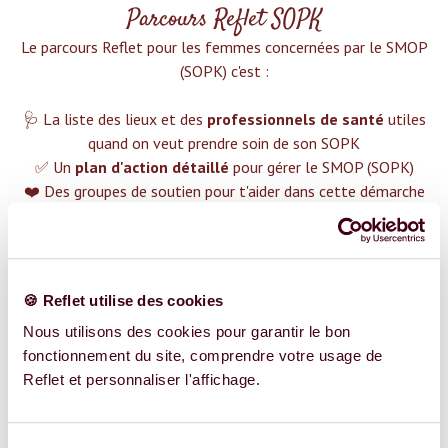
Parcours Reflet SOPK
Le parcours Reflet pour les femmes concernées par le SMOP
(SOPK) c'est :‍
🩺 La liste des lieux et des
professionnels de santé
utiles
quand on veut prendre soin de son SOPK
✅ Un
plan d'action détaillé
pour gérer le SMOP (SOPK)
❤️ Des groupes de soutien pour t'aider dans cette démarche
😉 Du contenu avec tout ce que tu dois savoir sur
le SMOP
(SOPK)
TROUVER UN SPÉCIALISTE
🍪 Reflet utilise des cookies
Plus de 400 femmes déjà accompagnées !
Nous utilisons des cookies pour garantir le bon
fonctionnement du site, comprendre votre usage de
Reflet et personnaliser l'affichage.