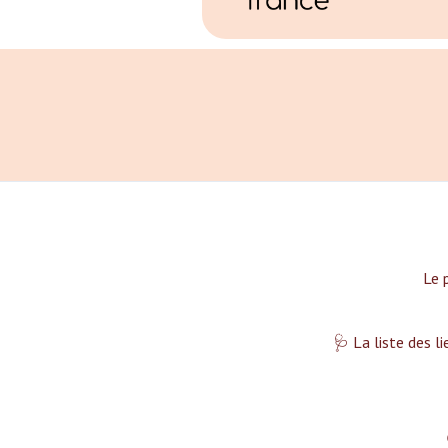
Le 
🩺 La liste des l