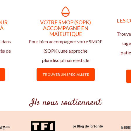
LES C
OUR
VOTRE SMOP (SOPK)
 À
ACCOMPAGNÉ EN
MAÏEUTIQUE
Trouvez
s dans
Pour bien accompagner votre SMOP
sage
rès de
(SOPK), une approche
pati
pluridisciplinaire est clé
TROUVER UN SPÉCIALISTE
Ils nous soutiennent