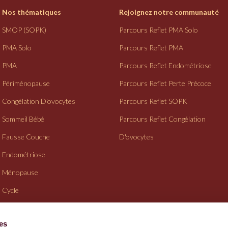
Nos thématiques
Rejoignez notre communauté
SMOP (SOPK)
Parcours Reflet PMA Solo
PMA Solo
Parcours Reflet PMA
PMA
Parcours Reflet Endométriose
Périménopause
Parcours Reflet Perte Précoce
Congélation D'ovocytes
Parcours Reflet SOPK
Sommeil Bébé
Parcours Reflet Congélation
Fausse Couche
D'ovocytes
Endométriose
Ménopause
Cycle
Suivi Gynéco
ies