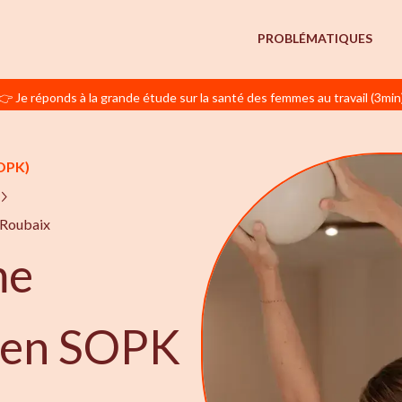
PROBLÉMATIQUES
👉 Je réponds à la grande étude sur la santé des femmes au travail (3min
OPK)
 Roubaix
me
e en SOPK