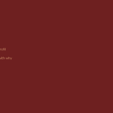
ofil
with why