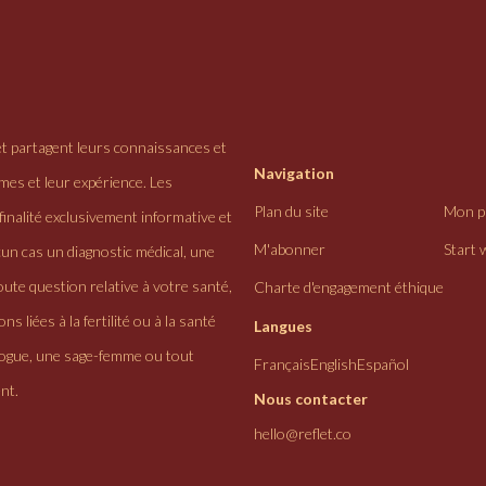
et partagent leurs connaissances et
Navigation
ômes et leur expérience. Les
Plan du site
Mon pr
finalité exclusivement informative et
M'abonner
Start 
cun cas un diagnostic médical, une
ute question relative à votre santé,
Charte d'engagement éthique
ns liées à la fertilité ou à la santé
Langues
logue, une sage-femme ou tout
Français
English
Español
nt.
Nous contacter
hello@reflet.co