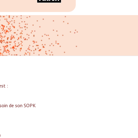
t :‍
 soin de son SOPK
)