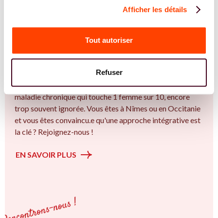
Afficher les détails
REJOIGNEZ NOS EXPERT.E.S
Vous êtes Sage Femme expert.e.s en
Tout autoriser
endométriose ?
Vous êtes Sage Femme spécialiste dans dans
Refuser
l'accompagnement des femmes et des couples sur la
thématique de la fertilité et particulièrement sur l’ Une
maladie chronique qui touche 1 femme sur 10, encore
trop souvent ignorée. Vous êtes à Nîmes ou en Occitanie
et vous êtes convaincu.e qu'une approche intégrative est
la clé ? Rejoignez-nous !
EN SAVOIR PLUS