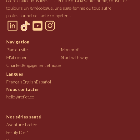
cadre d’affections liées à la fertilité ou à la santé intime, consultez
toujours un gynécologue, une sage-femme ou tout autre
professionnel de santé compétent.
Navigation
Plan du site
Mon profil
M'abonner
Start with why
Charte d'engagement éthique
Langues
Français
English
Español
Nous contacter
hello@reflet.co
Nos séries santé
Aventure Lactée
Fertily Diet'