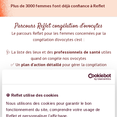
Plus de 3000 femmes font déjà confiance à Reflet
Parcours Reflet congélation d'ovocytes
Le parcours Reflet pour les femmes concernées par la
congélation d'ovocytes c'est :‍
🩺 La liste des lieux et des
professionnels de santé
utiles
quand on congèle nos ovocytes
✅ Un
plan d'action détaillé
pour gérer la congélation
d'ovocytes
❤️ Des groupes de soutien pour t'aider dans cette démarche
😉 Du contenu avec tout ce que tu dois savoir sur
la
congélation d'ovocytes
🍪 Reflet utilise des cookies
TROUVER UN SPÉCIALISTE
Nous utilisons des cookies pour garantir le bon
fonctionnement du site, comprendre votre usage de
Plus de 400 femmes déjà accompagnées !
Reflet et personnaliser l'affichage.