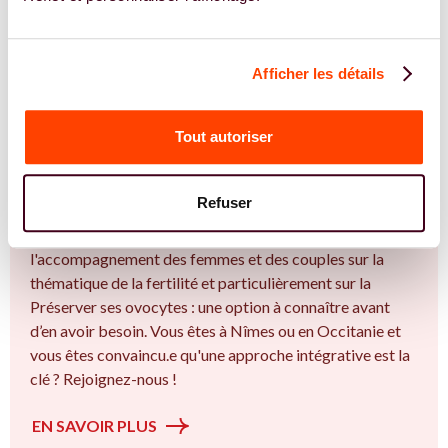
Afficher les détails
Tout autoriser
REJOIGNEZ NOS EXPERT.E.S
Vous êtes Gynécologue expert.e.s en
congélation d'ovocytes ?
Refuser
Vous êtes Gynécologue spécialiste dans dans
l'accompagnement des femmes et des couples sur la
thématique de la fertilité et particulièrement sur la
Préserver ses ovocytes : une option à connaître avant
d’en avoir besoin. Vous êtes à Nîmes ou en Occitanie et
vous êtes convaincu.e qu'une approche intégrative est la
clé ? Rejoignez-nous !
EN SAVOIR PLUS