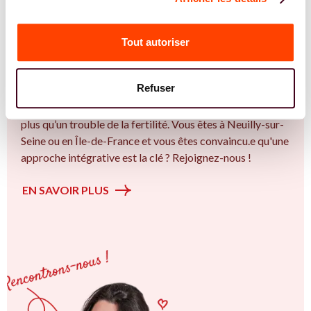
REJOIGNEZ NOS EXPERT.E.S
Vous êtes Sage Femme expert.e.s en SMOP
Tout autoriser
(SOPK) ?
Vous êtes Sage Femme spécialiste dans dans
Refuser
l'accompagnement des femmes et des couples sur la
thématique de la fertilité et particulièrement sur le Bien
plus qu’un trouble de la fertilité. Vous êtes à Neuilly-sur-
Seine ou en Île-de-France et vous êtes convaincu.e qu'une
approche intégrative est la clé ? Rejoignez-nous !
EN SAVOIR PLUS