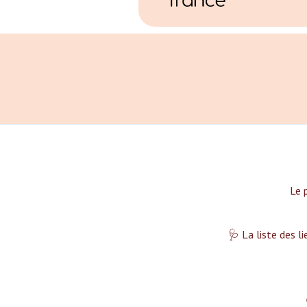
Le 
🩺 La liste des l