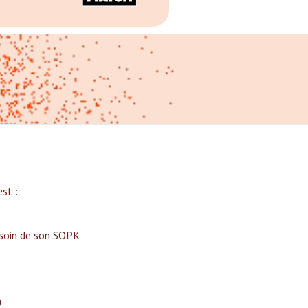
t :‍
 soin de son SOPK
)