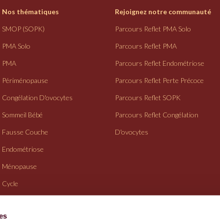
Nos thématiques
Rejoignez notre communauté
SMOP (SOPK)
Parcours Reflet PMA Solo
PMA Solo
Parcours Reflet PMA
PMA
Parcours Reflet Endométriose
Périménopause
Parcours Reflet Perte Précoce
Congélation D'ovocytes
Parcours Reflet SOPK
Sommeil Bébé
Parcours Reflet Congélation
Fausse Couche
D'ovocytes
Endométriose
Ménopause
Cycle
Suivi Gynéco
ies