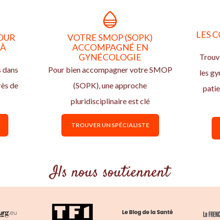
LES C
OUR
VOTRE SMOP (SOPK)
 À
ACCOMPAGNÉ EN
GYNÉCOLOGIE
Trouve
s dans
Pour bien accompagner votre SMOP
les g
rès de
(SOPK), une approche
pati
pluridisciplinaire est clé
TROUVER UN SPÉCIALISTE
Ils nous soutiennent