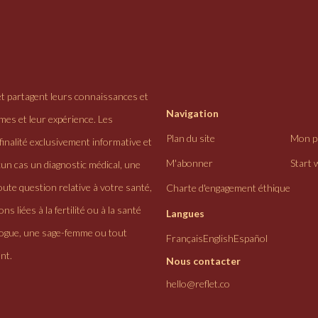
et partagent leurs connaissances et
Navigation
ômes et leur expérience. Les
Plan du site
Mon pr
finalité exclusivement informative et
M'abonner
Start 
cun cas un diagnostic médical, une
ute question relative à votre santé,
Charte d'engagement éthique
ns liées à la fertilité ou à la santé
Langues
logue, une sage-femme ou tout
Français
English
Español
nt.
Nous contacter
hello@reflet.co