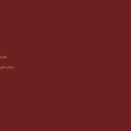
ofil
with why