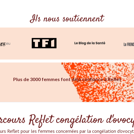
Ils nous soutiennent
Plus de 3000 femmes font déjà confiance à Reflet
cours Reflet congélation d'ovoc
urs Reflet pour les femmes concernées par la congélation d'ovocytes