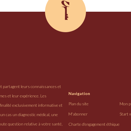
et partagent leurs connaissances et
Navigation
ômes et leur expérience. Les
Plan du site
Mon pr
finalité exclusivement informative et
M'abonner
Start 
cun cas un diagnostic médical, une
ute question relative à votre santé,
Charte d'engagement éthique