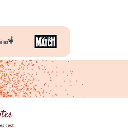
ytes
 c'est :‍