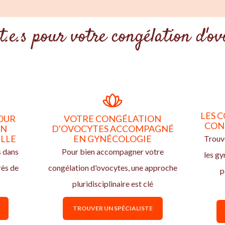
t.e.s pour votre congélation d'ov
LES C
OUR
VOTRE CONGÉLATION
CON
ON
D'OVOCYTES ACCOMPAGNÉ
ILLE
EN GYNÉCOLOGIE
Trouve
s dans
Pour bien accompagner votre
les g
rès de
congélation d'ovocytes, une approche
p
pluridisciplinaire est clé
TROUVER UN SPÉCIALISTE