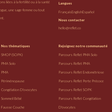
ns liées à la fertilité ou à la santé
Langues
logue, une sage-femme ou tout
Français
English
Español
nt.
Nous contacter
hello@reflet.co
Nos thématiques
Rejoignez notre communauté
SMOP (SOPK)
Parcours Reflet PMA Solo
PMA Solo
Parcours Reflet PMA
PMA
Parcours Reflet Endométriose
Périménopause
Parcours Reflet Perte Précoce
Congélation D'ovocytes
Parcours Reflet SOPK
Sommeil Bébé
Parcours Reflet Congélation
Fausse Couche
D'ovocytes