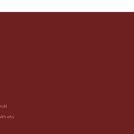
ofil
with why