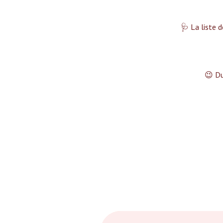
🩺 La liste d
😉 Du