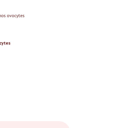
nos ovocytes
ocytes