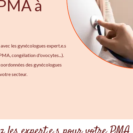
t PMA à
 avec les gynécologues expert.e.s
 PMA, congélation d'ovocytes...).
 coordonnées des gynécologues
votre secteur.
z les expert.e.s pour votre PMA