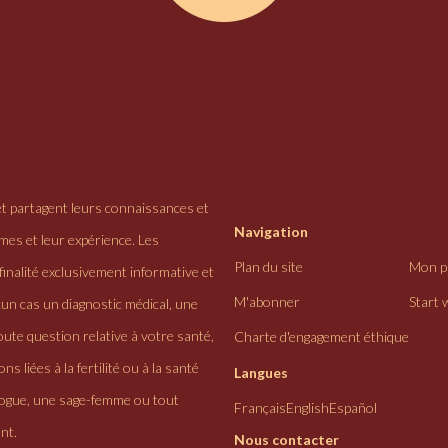
et partagent leurs connaissances et
Navigation
ômes et leur expérience. Les
Plan du site
Mon pr
finalité exclusivement informative et
M'abonner
Start 
cun cas un diagnostic médical, une
ute question relative à votre santé,
Charte d'engagement éthique
ns liées à la fertilité ou à la santé
Langues
logue, une sage-femme ou tout
Français
English
Español
nt.
Nous contacter