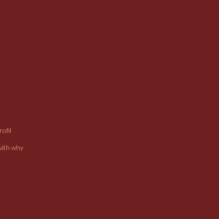
ofil
with why